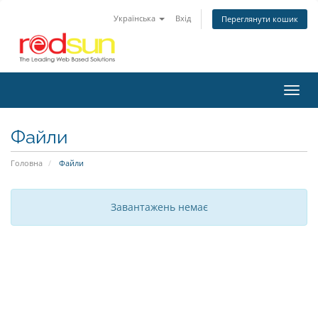
Українська
Вхід
Переглянути кошик
Пере
наві
Файли
Головна
Файли
Завантажень немає