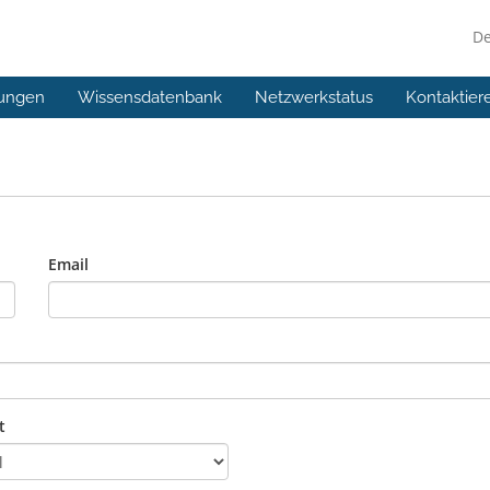
D
ungen
Wissensdatenbank
Netzwerkstatus
Kontaktier
Email
t