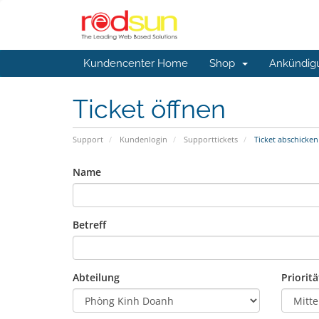
Kundencenter Home
Shop
Ankündig
Ticket öffnen
Support
Kundenlogin
Supporttickets
Ticket abschicken
Name
Betreff
Abteilung
Prioritä