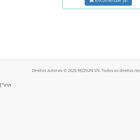
Encomendar já!
Direitos autorais © 2026 REDSUN.VN. Todos os direitos re
["
\r\n