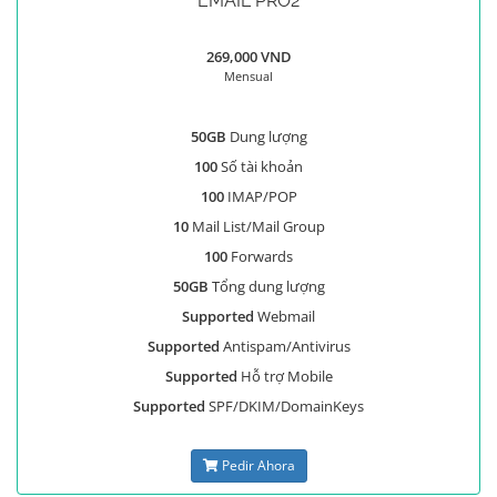
EMAIL PRO2
269,000 VND
Mensual
50GB
Dung lượng
100
Số tài khoản
100
IMAP/POP
10
Mail List/Mail Group
100
Forwards
50GB
Tổng dung lượng
Supported
Webmail
Supported
Antispam/Antivirus
Supported
Hỗ trợ Mobile
Supported
SPF/DKIM/DomainKeys
Pedir Ahora