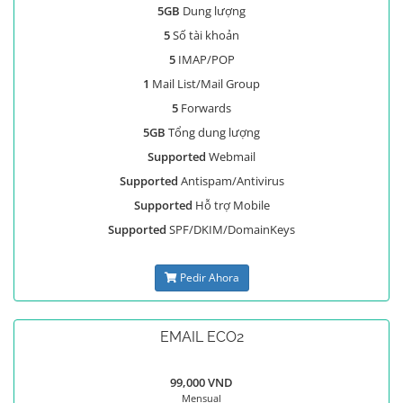
5GB
Dung lượng
5
Số tài khoản
5
IMAP/POP
1
Mail List/Mail Group
5
Forwards
5GB
Tổng dung lượng
Supported
Webmail
Supported
Antispam/Antivirus
Supported
Hỗ trợ Mobile
Supported
SPF/DKIM/DomainKeys
Pedir Ahora
EMAIL ECO2
99,000 VND
Mensual