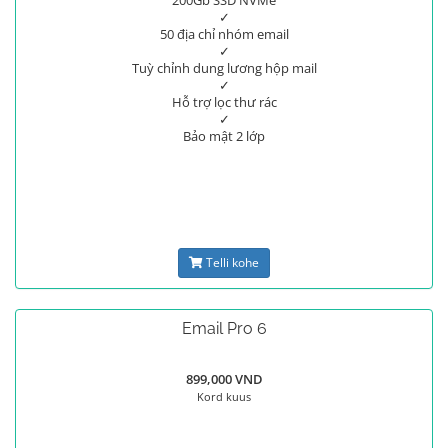
200Gb SSD NVMe
✓
50 địa chỉ nhóm email
✓
Tuỳ chỉnh dung lương hộp mail
✓
Hỗ trợ lọc thư rác
✓
Bảo mật 2 lớp
Telli kohe
Email Pro 6
899,000 VND
Kord kuus