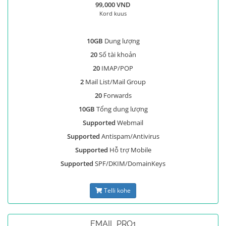
99,000 VND
Kord kuus
10GB
Dung lượng
20
Số tài khoản
20
IMAP/POP
2
Mail List/Mail Group
20
Forwards
10GB
Tổng dung lượng
Supported
Webmail
Supported
Antispam/Antivirus
Supported
Hỗ trợ Mobile
Supported
SPF/DKIM/DomainKeys
Telli kohe
EMAIL PRO1