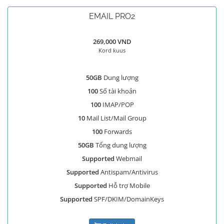
EMAIL PRO2
269,000 VND
Kord kuus
50GB
Dung lượng
100
Số tài khoản
100
IMAP/POP
10
Mail List/Mail Group
100
Forwards
50GB
Tổng dung lượng
Supported
Webmail
Supported
Antispam/Antivirus
Supported
Hỗ trợ Mobile
Supported
SPF/DKIM/DomainKeys