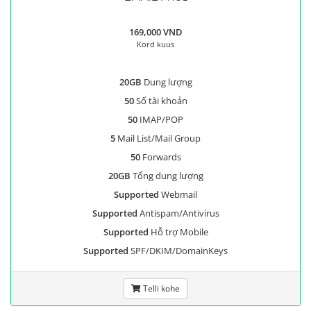
169,000 VND
Kord kuus
20GB
Dung lượng
50
Số tài khoản
50
IMAP/POP
5
Mail List/Mail Group
50
Forwards
20GB
Tổng dung lượng
Supported
Webmail
Supported
Antispam/Antivirus
Supported
Hỗ trợ Mobile
Supported
SPF/DKIM/DomainKeys
Telli kohe