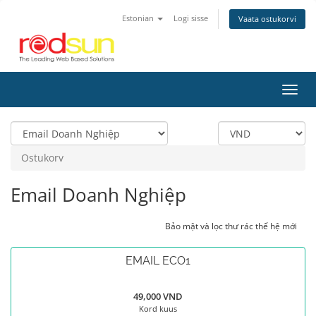
Estonian
Logi sisse
Vaata ostukorvi
Lülit
navig
Ostukorv
Email Doanh Nghiệp
Bảo mật và lọc thư rác thế hệ mới
EMAIL ECO1
49,000 VND
Kord kuus