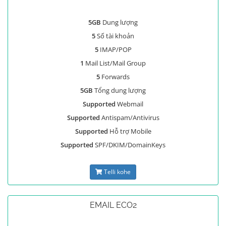
5GB
Dung lượng
5
Số tài khoản
5
IMAP/POP
1
Mail List/Mail Group
5
Forwards
5GB
Tổng dung lượng
Supported
Webmail
Supported
Antispam/Antivirus
Supported
Hỗ trợ Mobile
Supported
SPF/DKIM/DomainKeys
Telli kohe
EMAIL ECO2