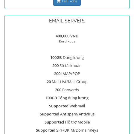
Telli kohe
EMAIL SERVER1
400,000 VND
Kord kuus
100GB
Dung lượng
200
Số tài khoản
200
IMAP/POP
20
Mail List/Mail Group
200
Forwards
100GB
Tổng dung lượng
Supported
Webmail
Supported
Antispam/Antivirus
Supported
Hỗ trợ Mobile
Supported
SPF/DKIM/DomainKeys